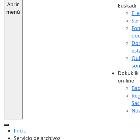
Abrir
Euskadi
menú
El e
Ser
Fo
doc
Dó
es
Qui
so
Dokuklik 
on-line
Bad
Reg
Sac
No
Inicio
Servicio de archivos