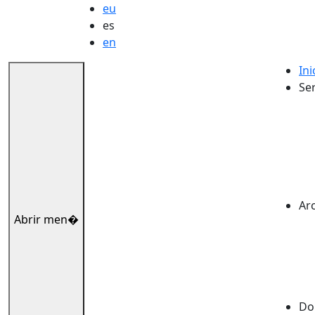
eu
es
en
Ini
Ser
Ar
Abrir men�
Dok