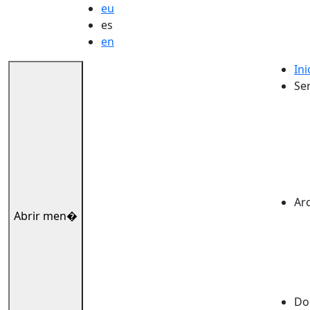
eu
es
en
Ini
Ser
Ar
Abrir men�
Dok