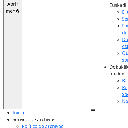
Abrir
Euskadi
men�
El 
Se
Fo
do
Dó
es
Qu
so
Dokuklik
on-line
Ba
Re
Sa
No
Inicio
Servicio de archivos
Política de archivos