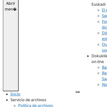
Abrir
Euskadi
men�
El 
Se
Fo
do
Dó
es
Qu
so
Dokuklik
on-line
Ba
Re
Sa
No
Inicio
Servicio de archivos
Política de archivos