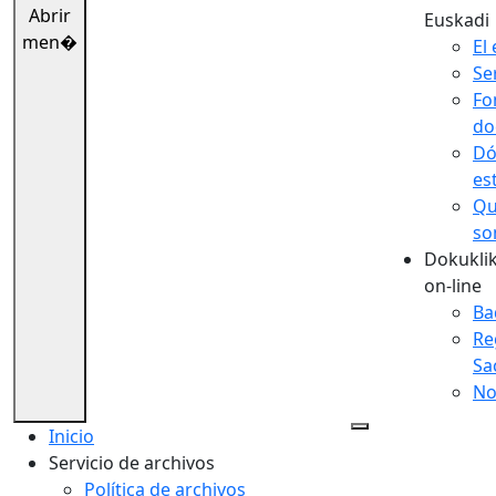
Abrir
Euskadi
men�
El 
Se
Fo
do
Dó
es
Qu
so
Dokuklik
on-line
Ba
Re
Sa
No
Inicio
Servicio de archivos
Política de archivos