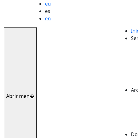
eu
es
en
Ini
Ser
Ar
Abrir men�
Dok