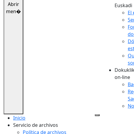
Abrir
Euskadi
men�
El 
Se
Fo
do
Dó
es
Qu
so
Dokuklik
on-line
Ba
Re
Sa
No
Inicio
Servicio de archivos
Política de archivos