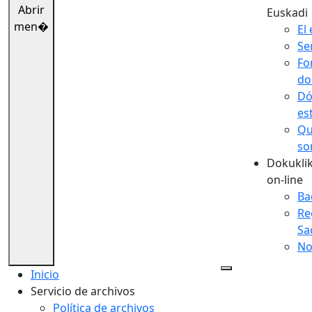
Abrir
Euskadi
men�
El 
Se
Fo
do
Dó
es
Qu
so
Dokuklik
on-line
Ba
Re
Sa
No
Inicio
Servicio de archivos
Política de archivos