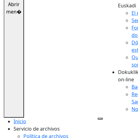
Abrir
Euskadi
men�
El 
Se
Fo
do
Dó
es
Qu
so
Dokuklik
on-line
Ba
Re
Sa
No
Inicio
Servicio de archivos
Política de archivos