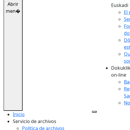
Abrir
Euskadi
men�
El 
Se
Fo
do
Dó
es
Qu
so
Dokuklik
on-line
Ba
Re
Sa
No
Inicio
Servicio de archivos
Política de archivos