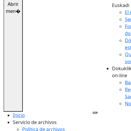
Abrir
Euskadi
men�
El 
Se
Fo
do
Dó
es
Qu
so
Dokuklik
on-line
Ba
Re
Sa
No
Inicio
Servicio de archivos
Política de archivos