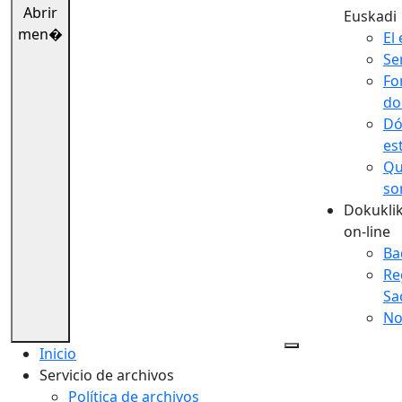
Abrir
Euskadi
men�
El 
Se
Fo
do
Dó
es
Qu
so
Dokuklik
on-line
Ba
Re
Sa
No
Inicio
Servicio de archivos
Política de archivos