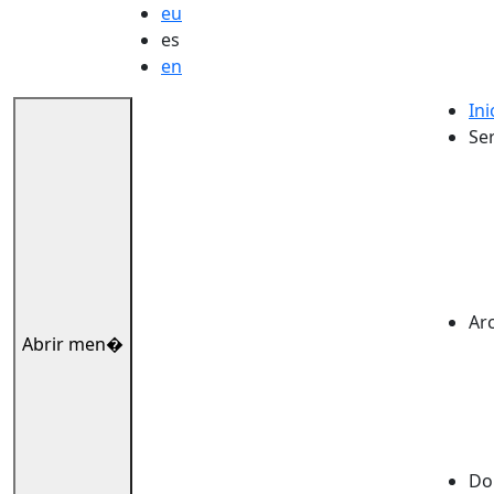
eu
es
en
Ini
Ser
Ar
Abrir men�
Dok