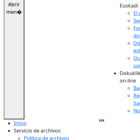
Abrir
Euskadi
men�
El 
Se
Fo
do
Dó
es
Qu
so
Dokuklik
on-line
Ba
Re
Sa
No
Inicio
Servicio de archivos
Política de archivos