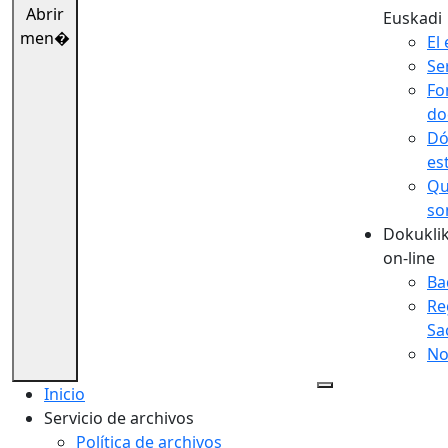
Abrir
Euskadi
men�
El 
Se
Fo
do
Dó
es
Qu
so
Dokuklik
on-line
Ba
Re
Sa
No
Inicio
Servicio de archivos
Política de archivos