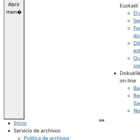
Abrir
Euskadi
men�
El 
Se
Fo
do
Dó
es
Qu
so
Dokuklik
on-line
Ba
Re
Sa
No
Inicio
Servicio de archivos
Política de archivos