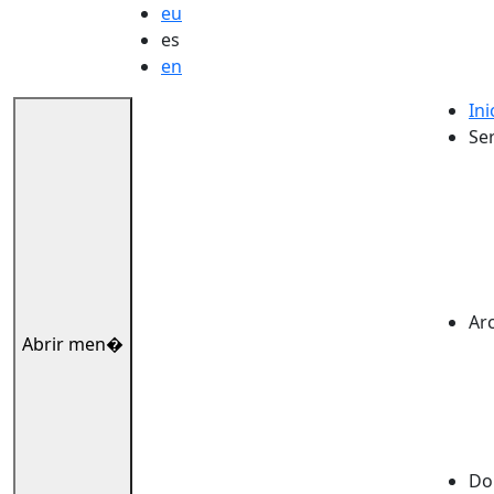
eu
es
en
Ini
Ser
Ar
Abrir men�
Dok