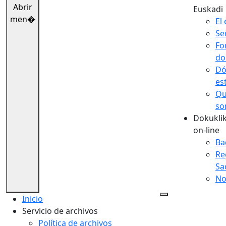
Abrir
Euskadi
men�
El 
Se
Fo
do
Dó
es
Qu
so
Dokuklik
on-line
Ba
Re
Sa
No
Inicio
Servicio de archivos
Política de archivos