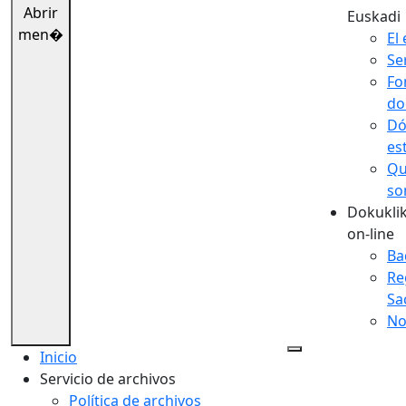
Abrir
Euskadi
men�
El 
Se
Fo
do
Dó
es
Qu
so
Dokuklik
on-line
Ba
Re
Sa
No
Inicio
Servicio de archivos
Política de archivos