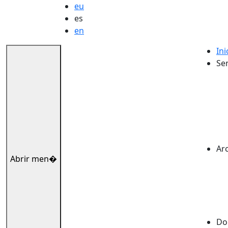
eu
es
en
Ini
Ser
Ar
Abrir men�
Dok