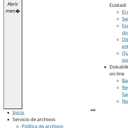
Abrir
Euskadi
men�
El 
Se
Fo
do
Dó
es
Qu
so
Dokuklik
on-line
Ba
Re
Sa
No
Inicio
Servicio de archivos
Política de archivos