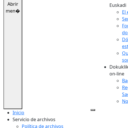
Abrir
Euskadi
men�
El 
Se
Fo
do
Dó
es
Qu
so
Dokuklik
on-line
Ba
Re
Sa
No
Inicio
Servicio de archivos
Política de archivos