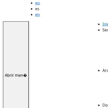
eu
es
en
Ini
Ser
Ar
Abrir men�
Dok