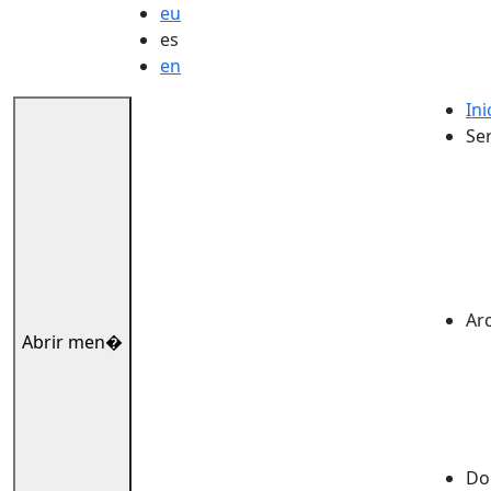
eu
es
en
Ini
Ser
Ar
Abrir men�
Dok