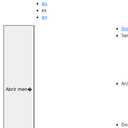
eu
es
en
Ini
Ser
Ar
Abrir men�
Dok