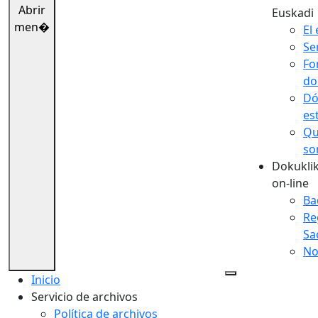
Abrir
Euskadi
men�
El 
Se
Fo
do
Dó
es
Qu
so
Dokuklik
on-line
Ba
Re
Sa
No
Inicio
Servicio de archivos
Política de archivos