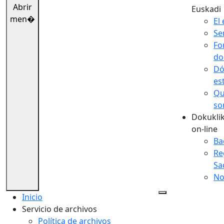
Abrir
Euskadi
men�
El 
Se
Fo
do
Dó
es
Qu
so
Dokuklik
on-line
Ba
Re
Sa
No
Inicio
Servicio de archivos
Política de archivos