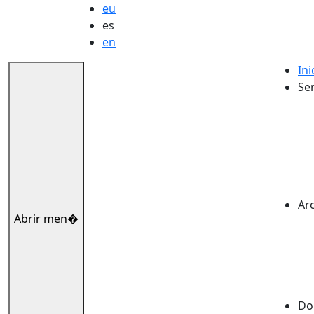
eu
es
en
Ini
Ser
Ar
Abrir men�
Dok