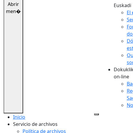
Abrir
Euskadi
men�
El 
Se
Fo
do
Dó
es
Qu
so
Dokuklik
on-line
Ba
Re
Sa
No
Inicio
Servicio de archivos
Política de archivos