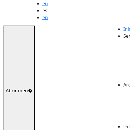
eu
es
en
Ini
Ser
Ar
Abrir men�
Dok