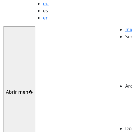
eu
es
en
Ini
Ser
Ar
Abrir men�
Dok