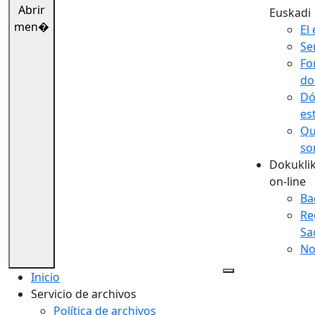
Abrir
Euskadi
men�
El 
Se
Fo
do
Dó
es
Qu
so
Dokuklik
on-line
Ba
Re
Sa
No
Inicio
Servicio de archivos
Política de archivos