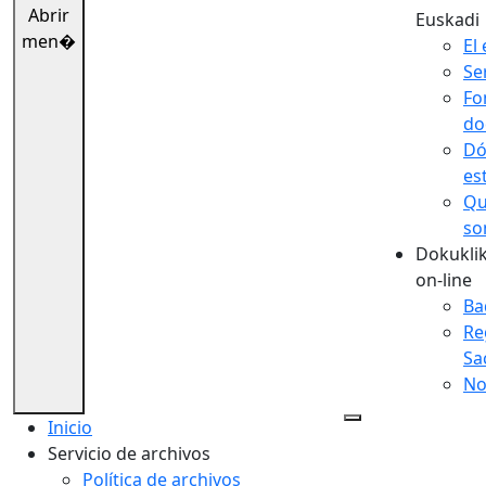
Abrir
Euskadi
men�
El 
Se
Fo
do
Dó
es
Qu
so
Dokuklik
on-line
Ba
Re
Sa
No
Inicio
Servicio de archivos
Política de archivos