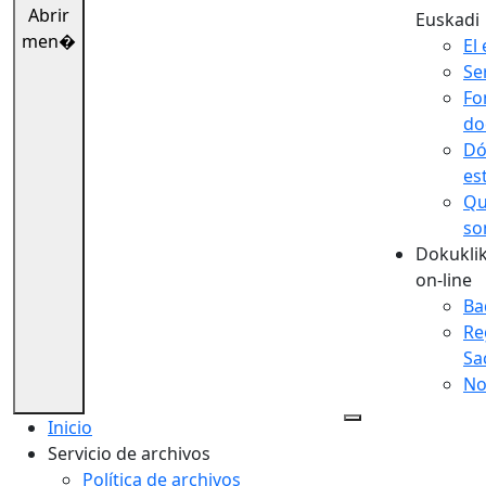
Abrir
Euskadi
men�
El 
Se
Fo
do
Dó
es
Qu
so
Dokuklik
on-line
Ba
Re
Sa
No
Inicio
Servicio de archivos
Política de archivos