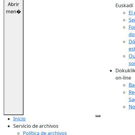
Abrir
Euskadi
men�
El 
Se
Fo
do
Dó
es
Qu
so
Dokuklik
on-line
Ba
Re
Sa
No
Inicio
Servicio de archivos
Política de archivos