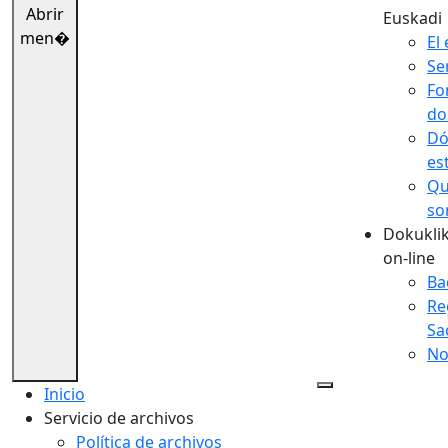
Abrir
Euskadi
men�
El 
Se
Fo
do
Dó
es
Qu
so
Dokuklik
on-line
Ba
Re
Sa
No
Inicio
Servicio de archivos
Política de archivos