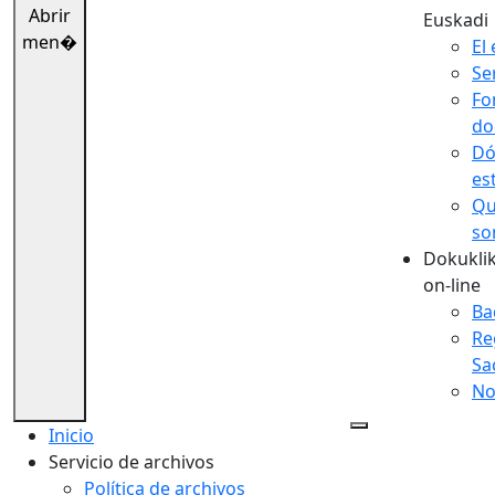
Abrir
Euskadi
men�
El 
Se
Fo
do
Dó
es
Qu
so
Dokuklik
on-line
Ba
Re
Sa
No
Inicio
Servicio de archivos
Política de archivos