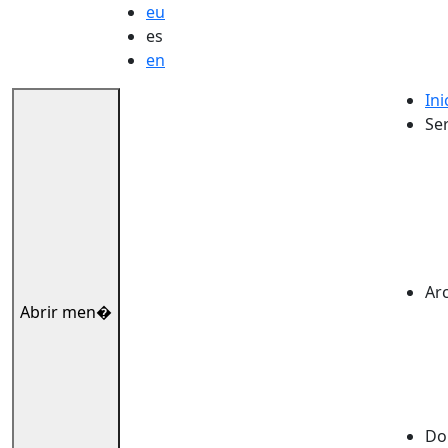
eu
es
en
Ini
Ser
Ar
Abrir men�
Dok