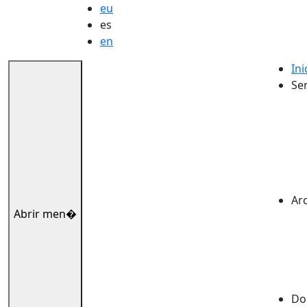
eu
es
en
Ini
Ser
Ar
Abrir men�
Dok