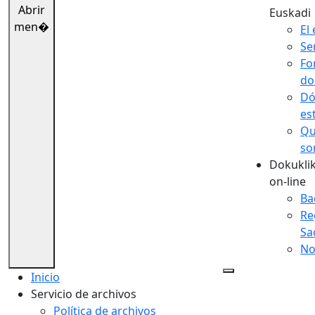
Abrir
Euskadi
men�
El 
Se
Fo
do
Dó
es
Qu
so
Dokuklik
on-line
Ba
Re
Sa
No
Inicio
Servicio de archivos
Política de archivos