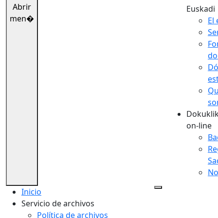
Abrir
Euskadi
men�
El 
Se
Fo
do
Dó
es
Qu
so
Dokuklik
on-line
Ba
Re
Sa
No
Inicio
Servicio de archivos
Política de archivos