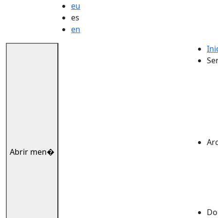
eu
es
en
Ini
Ser
Ar
Abrir men�
Dok