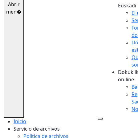
Abrir
Euskadi
men�
El 
Se
Fo
do
Dó
es
Qu
so
Dokuklik
on-line
Ba
Re
Sa
No
Inicio
Servicio de archivos
Política de archivos