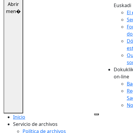
Abrir
Euskadi
men�
El 
Se
Fo
do
Dó
es
Qu
so
Dokuklik
on-line
Ba
Re
Sa
No
Inicio
Servicio de archivos
Política de archivos