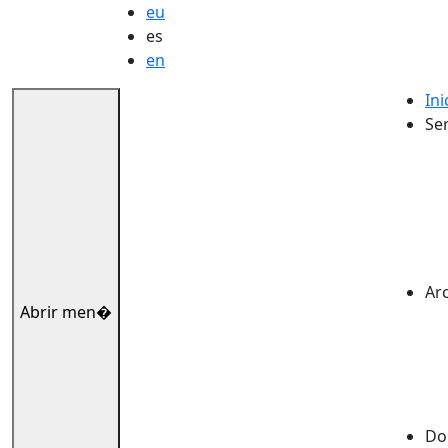
eu
es
en
Ini
Ser
Ar
Abrir men�
Dok