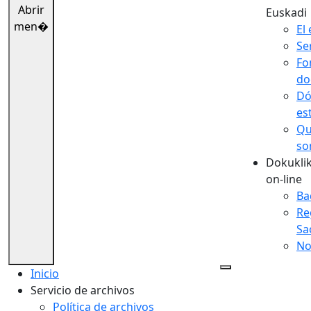
Abrir
Euskadi
men�
El 
Se
Fo
do
Dó
es
Qu
so
Dokuklik
on-line
Ba
Re
Sa
No
Inicio
Servicio de archivos
Política de archivos