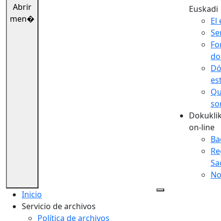
Abrir
Euskadi
men�
El 
Se
Fo
do
Dó
es
Qu
so
Dokuklik
on-line
Ba
Re
Sa
No
Inicio
Servicio de archivos
Política de archivos