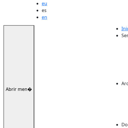
eu
es
en
Ini
Ser
Ar
Abrir men�
Dok