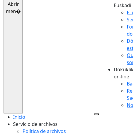
Abrir
Euskadi
men�
El 
Se
Fo
do
Dó
es
Qu
so
Dokuklik
on-line
Ba
Re
Sa
No
Inicio
Servicio de archivos
Política de archivos